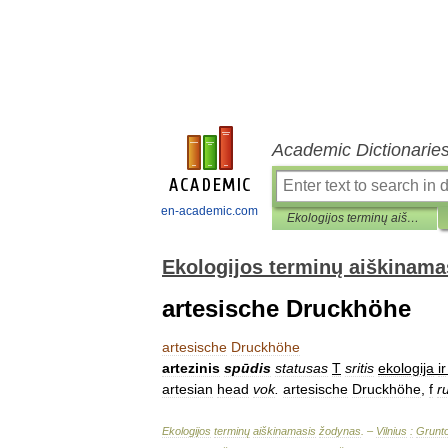
Academic Dictionarie
en-academic.com
Ekologijos terminų aiškinamasis žodynas
Ekologijos terminų aiškinama
artesische Druckhöhe
artesische
Druckhöhe
artezinis
spūdis
statusas
T
sritis
ekologija
ir
artesian
head
vok
.
artesische
Druckhöhe
,
f
r
Ekologijos
terminų
aiškinamasis
žodynas
. –
Vilnius
:
Grunt