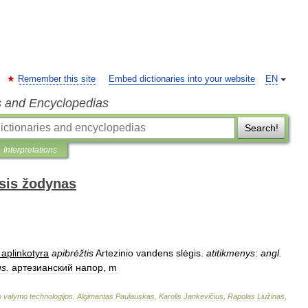
Remember this site
Embed dictionaries into your website
EN
s and Encyclopedias
Search!
Interpretations
sis žodynas
aplinkotyra
apibrėžtis
Artezinio
vandens
slėgis
.
atitikmenys
:
angl
.
us
.
артезианский
напор
,
m
o
valymo
technologijos
.
Algimantas
Paulauskas
,
Karolis
Jankevičius
,
Rapolas
Liužinas
,