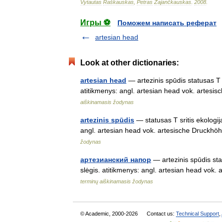
Vytautas
Raškauskas
,
Petras
Zajančkauskas
.
2008
.
Игры ⚽
Поможем написать реферат
artesian head
Look at other dictionaries:
artesian head
— artezinis spūdis statusas T s
atitikmenys: angl. artesian head vok. arte
aiškinamasis žodynas
artezinis spūdis
— statusas T sritis ekologija
angl. artesian head vok. artesische Druckh
žodynas
артезианский напор
— artezinis spūdis stat
slėgis. atitikmenys: angl. artesian head vo
terminų aiškinamasis žodynas
© Academic, 2000-2026
Contact us:
Technical Support
,