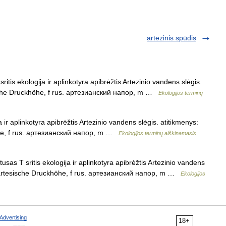
artezinis spūdis
ritis ekologija ir aplinkotyra apibrėžtis Artezinio vandens slėgis.
sische Druckhöhe, f rus. артезианский напор, m …
Ekologijos terminų
 ir aplinkotyra apibrėžtis Artezinio vandens slėgis. atitikmenys:
öhe, f rus. артезианский напор, m …
Ekologijos terminų aiškinamasis
usas T sritis ekologija ir aplinkotyra apibrėžtis Artezinio vandens
k. artesische Druckhöhe, f rus. артезианский напор, m …
Ekologijos
Advertising
18+